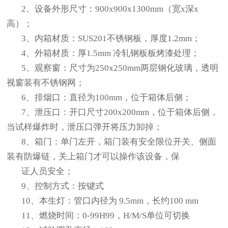
2
、设备外形尺寸：900x900x1300mm（宽x深x
高）；
3
、内箱材质：SUS201不锈钢板，厚度1.2mm；
4
、外箱材质：厚1.5mm 冷轧钢板板烤漆处理；
5
、观察窗：尺寸为250x250mm两层钢化玻璃，透明
视窗装有不锈钢网；
6
、排烟口：直径为100mm，位于箱体后侧；
7
、泄压口：开口尺寸200x200mm，位于箱体后侧，
当试样爆炸时，泄压口弹开将压力卸掉；
8
、箱门：单门左开，箱门装有安全限位开关、侧面
装有防爆链，关上箱门才可以操作该设备，保
证人员安全；
9
、控制方式：按键式
10
、本生灯：管口内径为
9.5mm
，长约
100 mm
11
、
燃烧
时间：
0
-
99
H
9
9
，H/M/S单位可切换