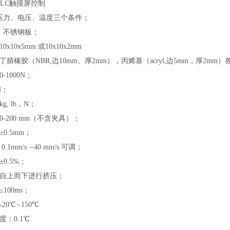
LC触摸屏控制
压力、电压、温度三个条件；
：不锈钢板；
0x10x5mm 或10x10x2mm
丁腈橡胶（NBR,边10mm、厚2mm），丙烯基（acryl,边5mm，厚2mm）
1000N；
1N；
g, lb，N；
0-200 mm（不含夹具）；
±0.5mm；
~
.1mm/s
40 mm/s
可调；
±0.5%；
：自上而下进行挤压；
100ms；
~
20℃
150
℃
：0.1℃