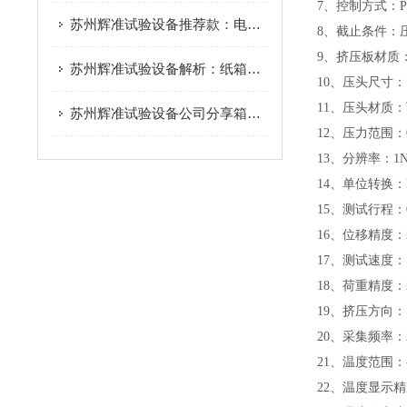
7
、控制方式：P
苏州辉准试验设备推荐款：电池试验机这些功能很重要！
8
、截止条件：
9
、挤压板材质
苏州辉准试验设备解析：纸箱抗压试验机采购注意事项
10
、压头尺寸：1
11
、压头材质：
苏州辉准试验设备公司分享箱包试验机的用途
12
、压力范围：0-
13
、分辨率：
14
、单位转换：k
15
、测试行程：
16
、位移精度：
17
、测试速度： 0
18
、荷重精度：
19
、挤压方向
20
、采集频率：≤
21
、温度范围：-
22
、温度显示精度