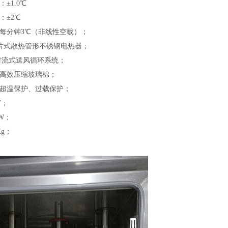
±1.0℃
：±2℃
：每分钟3℃（非线性空载）；
鳍片式散热管形不锈钢电热器；
:对流式送风循环系统；
：高效压缩玻璃棉；
：超温保护、过载保护；
V；
KW；
Kg；