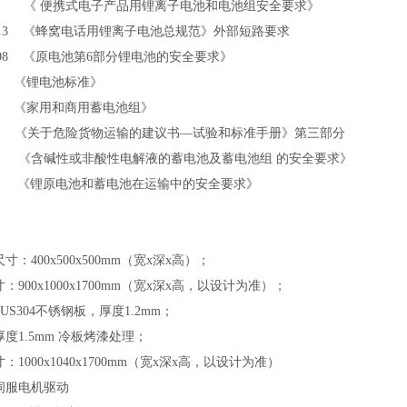
4
《 便携式电子产品用锂离子电池和电池组安全要求》
2013
《蜂窝电话用锂离子电池总规范》外部短路要求
2008
《原电池第6部分锂电池的安全要求》
12
《锂电池标准》
12
《家用和商用蓄电池组》
2)
《关于危险货物运输的建议书—试验和标准手册》第三部分
012
《含碱性或非酸性电解液的蓄电池及蓄电池组 的安全要求》
006
《锂原电池和蓄电池在运输中的安全要求》
：400x500x500mm
（宽x深x高）
；
900x1000x1700mm（宽x深x高，以设计为准）；
S304不锈钢板，厚度1.2mm；
厚度1.5mm 冷板烤漆处理；
1000x1040x1700mm（宽x深x高，以设计为准）
伺服电机驱动