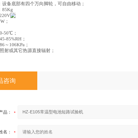
：
设备底部有四个万向脚轮，可自由移动；
85Kg
20V
；
0W；
：
-50℃；
5-85%RH；
6～106KPa；
照射或其它热源直接辐射；
品咨询
产品：
姓名：