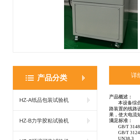
详
产品分类
产品概述：
HZ-A纸品包装试验机
本设备综
路装置的线路
果，使大电流
HZ-B力学胶粘试验机
满足标准：
GB/T 31
GB/T 312
UN38