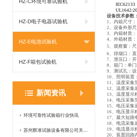
HZ-C环境可靠试验机
IEC62
UL1642
设备技术参数
HZ-D电子电器试验机
1
、内箱尺寸：5
2
、设备外形尺寸
3
、
内箱材质：S
4
、外箱材质：
HZ-E电池试验机
5
、观察窗：尺
6
、排烟口：直
7
、泄压口：开
HZ-F箱包试验机
8
、箱门：单门
9
、测试孔：设
10
、照明装置
11
、温度采集范
12
、温度采集
新闻资讯
13
、温度显示精
14
、电压采集范
15
、
电压采集
16
、电压显示精
环境可靠性试验箱行业快讯
17
、最大短路电
18
、
电流采集
19
、电流显示精
苏州辉准试验设备有限公司关于2026年春节放假通知！
20
、装置回路内