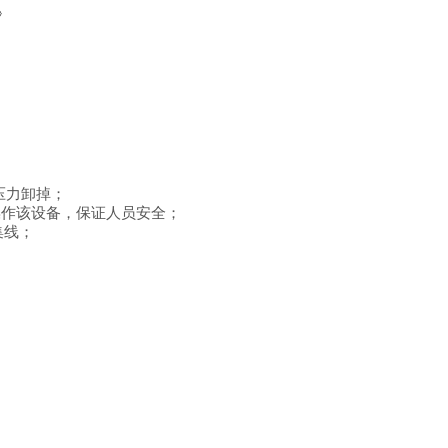
》
压力卸掉；
操作该设备，保证人员安全；
集线；