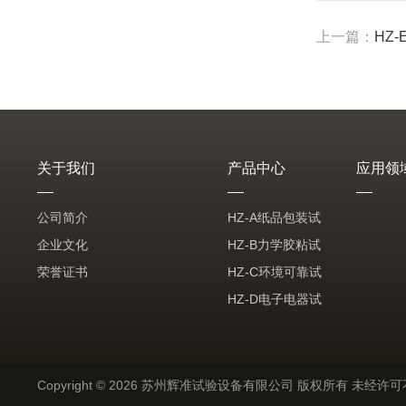
上一篇：
HZ
关于我们
产品中心
应用领
公司简介
HZ-A纸品包装试
企业文化
验机
HZ-B力学胶粘试
荣誉证书
验机
HZ-C环境可靠试
验机
HZ-D电子电器试
验机
HZ-E电池试验机
HZ-F箱包试验机
Copyright © 2026 苏州辉准试验设备有限公司 版权所有 未经