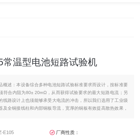
105常温型电池短路试验机
品概述：本设备综合多种电池短路试验标准要求而设计，按标准要
须符合内阻为80± 20mΩ，从而获得试验要求的最大短路电流；另
的线路设计上也须能够承受大电流的冲击，所以我们选用了工业级
器及全铜接线柱和内部铜板导流，宽厚的铜板有效提高散热效果，
装置更安全，有效减
Z-E105
厂商性质：