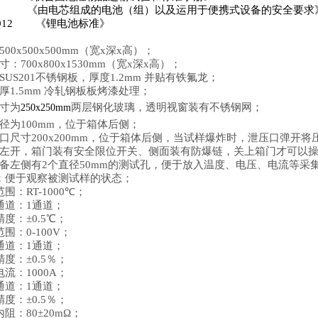
133
《由电芯组成的电池（组）以及运用于便携式设备的安全要求
:2012
《锂电池标准》
：
00x500x500mm（宽x深x高）；
：700x800x1530mm（宽x深x高）；
US201不锈钢板，厚度1.2mm 并贴有铁氟龙；
厚1.5mm 冷轧钢板板烤漆处理；
寸为
两层钢化玻璃，透明视窗装有不锈钢网；
250x250mm
径为100mm，位于箱体后侧；
口尺寸200x200mm，位于箱体后侧，当试样爆炸时，泄压口弹开将
左开，箱门装有安全限位开关、侧面装有防爆链，关上箱门才可以
备左侧有2个直径50mm的测试孔，便于放入温度、电压、电流等采
：便于观察被测试样的状态；
围：RT-1000℃；
通道：1通道；
度：±0.5℃；
围：0-100V；
通道：1通道；
度：±0.5％；
流：1000A；
通道：1通道；
度：±0.5％；
阻：80±20mΩ；